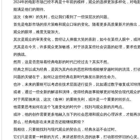
2024年的电影市场已经不再是十年前的模样，观众的选择更加多样化，对电
能满足他们的期待。
这次《食神》的失利，也让我们看到了一些深层次的问题。
首先是电影市场的排片策略和观众口味的变化。随着更多高质量新片的推出
观众的眼球，难度无疑加大。
其次是观众的审美变化，曾经让人捧腹大笑的喜剧，如今在某些人眼中，或
尤其是在今天，许多观众更加敏感，对于涉及某些社会议题的处理，要求也
的挑战。
然而，这是否意味着经典电影的时代已经过去？其实不然。
经典之所以成为经典，是因为其内在的思想和情感能够穿越时间的洪流，打
问题的关键在于，如何让这些经典在新时代焕发出新的生命力。
也许，未来的重映可以考虑在技术层面进行提升，比如通过数字修复或3D转
或者，通过一些全新的解读和演绎，使得经典故事能够更好地契合现代观众
对于周星驰来说，这次《食神》的重映失利，或许是一个重要的转折点。
他需要思考如何在这个飞速变化的时代中，找到与观众新的共鸣点。
或许，他的创作需要更多地融入当下的社会思潮和观众的心理诉求，才能再
那么，经典电影在未来是否还能继续辉煌？
我相信，只要能找到与现代观众的契合点，经典永远不会过时。
它们只是需要一种新的方式，来讲述那些久违的故事，打动那些怀旧的心灵