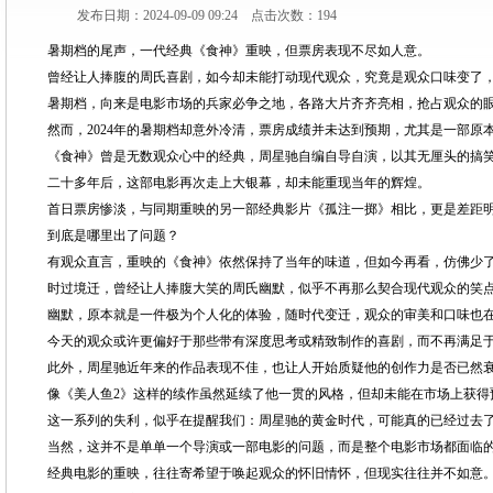
发布日期：2024-09-09 09:24 点击次数：194
暑期档的尾声，一代经典《食神》重映，但票房表现不尽如人意。
曾经让人捧腹的周氏喜剧，如今却未能打动现代观众，究竟是观众口味变了
暑期档，向来是电影市场的兵家必争之地，各路大片齐齐亮相，抢占观众的
然而，2024年的暑期档却意外冷清，票房成绩并未达到预期，尤其是一部原
《食神》曾是无数观众心中的经典，周星驰自编自导自演，以其无厘头的搞
二十多年后，这部电影再次走上大银幕，却未能重现当年的辉煌。
首日票房惨淡，与同期重映的另一部经典影片《孤注一掷》相比，更是差距
到底是哪里出了问题？
有观众直言，重映的《食神》依然保持了当年的味道，但如今再看，仿佛少
时过境迁，曾经让人捧腹大笑的周氏幽默，似乎不再那么契合现代观众的笑
幽默，原本就是一件极为个人化的体验，随时代变迁，观众的审美和口味也
今天的观众或许更偏好于那些带有深度思考或精致制作的喜剧，而不再满足
此外，周星驰近年来的作品表现不佳，也让人开始质疑他的创作力是否已然
像《美人鱼2》这样的续作虽然延续了他一贯的风格，但却未能在市场上获得
这一系列的失利，似乎在提醒我们：周星驰的黄金时代，可能真的已经过去
当然，这并不是单单一个导演或一部电影的问题，而是整个电影市场都面临
经典电影的重映，往往寄希望于唤起观众的怀旧情怀，但现实往往并不如意